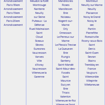
Arrondissement
Meudon la forêt
Mandres les
Montreuil
Paris 18iem
Montrouge
Roses
Neuilly sur Marne
Arrondissement
Nanterre
Marolles en
Neuilly
Paris 19iem
Neuilly
Brie
Plaisance
Arrondissement
sur Seine
Noiseau
Noisy le Grand
Paris 20iem
Puteaux - La
Nogent-sur-
Noisy le
Arrondissement
Défense
Marne
sec
Rueil Malmaison
Orly
Pantin
Saint
Ormesson
Pierrefitte
Cloud
Le Perreux sur
Romainville
Sceaux
Marne
Rosny-sous-Bois
Sèvres
Le Plessis Trevise
Saint
Suresnes
La Queue en
Denis
Vaucresson
Brie
Saint-Ouen
Vanves
Rungis
Sevran
Ville
Santeny
Stains
d'Avray
Saint-Mandé
Tremblay en
Vaucresson
Saint-Maur-des-
France
Villeneuve la
Fossés
Vaujours
Garenne
Saint
Villemonble
Maurice
Villepinte
Sucy en
Villetaneuse
Brie
Thiais
Valenton
Villeneuve-le-Roi
Villeneuve Saint