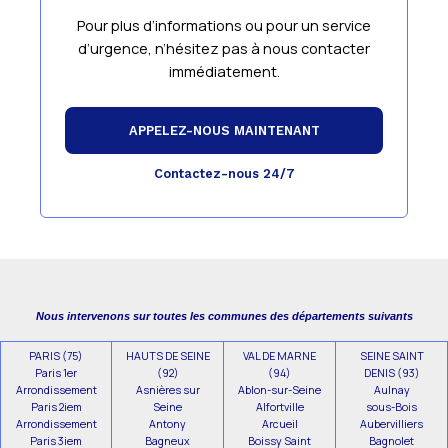
Pour plus d’informations ou pour un service
d’urgence, n’hésitez pas à nous contacter
immédiatement.
APPELEZ-NOUS MAINTENANT
Contactez-nous 24/7
Nous intervenons sur toutes les communes des départements suivants
PARIS (75)
HAUTS DE SEINE
VAL DE MARNE
SEINE SAINT
Paris 1er
(92)
(94)
DENIS (93)
Arrondissement
Asnières sur
Ablon-sur-Seine
Aulnay
Paris 2iem
Seine
Alfortville
sous-Bois
Arrondissement
Antony
Arcueil
Aubervilliers
Paris 3iem
Bagneux
Boissy Saint
Bagnolet